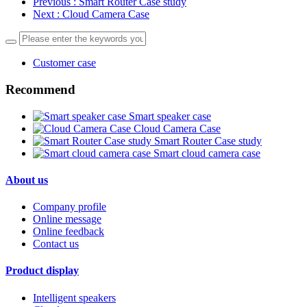
Previous
: Smart Router Case study
Next
: Cloud Camera Case
Customer case
Recommend
Smart speaker case
Cloud Camera Case
Smart Router Case study
Smart cloud camera case
About us
Company profile
Online message
Online feedback
Contact us
Product display
Intelligent speakers