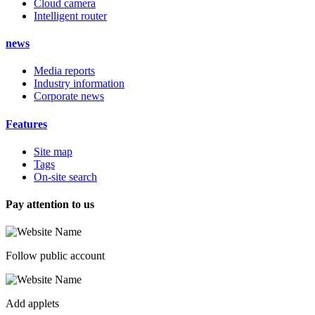
Cloud camera
Intelligent router
news
Media reports
Industry information
Corporate news
Features
Site map
Tags
On-site search
Pay attention to us
Follow public account
Add applets