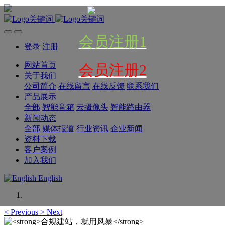
会员注册1
登录
注册
网站首页
会员注册2
关于我们
公司简介
在线留言
在线反馈
联系我们
产品展示
全部
智能音箱
云摄像头
智能路由器
新闻动态
全部
媒体报道
行业资讯
企业新闻
资料下载
客户案例
加入我们
English
<
Previous
>
Next