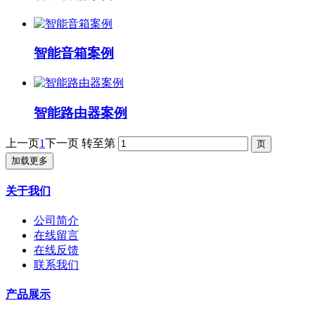
智能音箱案例
智能路由器案例
上一页
1
下一页
转至第
加载更多
关于我们
公司简介
在线留言
在线反馈
联系我们
产品展示