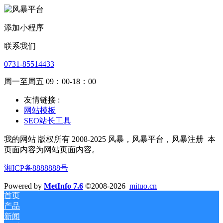
添加小程序
联系我们
0731-85514433
周一至周五 09：00-18：00
友情链接 :
网站模板
SEO站长工具
我的网站 版权所有 2008-2025 风暴，风暴平台，风暴注册
本
页面内容为网站页面内容。
湘ICP备8888888号
Powered by
MetInfo 7.6
©2008-2026
mituo.cn
首页
产品
新闻