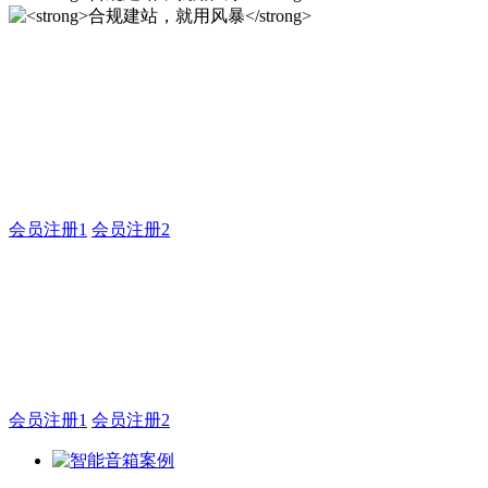
合规建站，就用风暴
风暴企业建站系统的研发，为你提供合规、安全、专业的官网
解决方案！
会员注册1
会员注册2
合规建站，就用风暴
合规建站，就用风暴
会员注册1
会员注册2