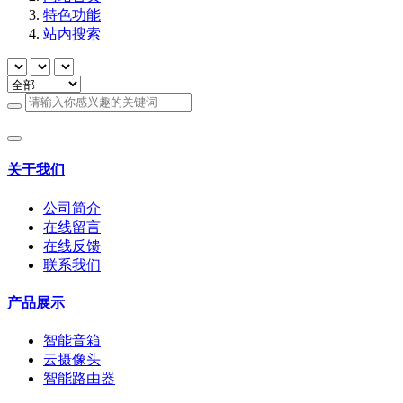
特色功能
站内搜索
关于我们
公司简介
在线留言
在线反馈
联系我们
产品展示
智能音箱
云摄像头
智能路由器