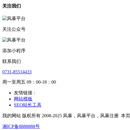
关注我们
关注公众号
添加小程序
联系我们
0731-85514433
周一至周五 09：00-18：00
友情链接 :
网站模板
SEO站长工具
我的网站 版权所有 2008-2025 风暴，风暴平台，风暴注册
本
湘ICP备8888888号