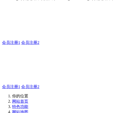
合规建站，就用风暴
风暴企业建站系统的研发，为你提供合规、安全、专业的官网
会员注册1
会员注册2
合规建站，就用风暴
合规建站，就用风暴
会员注册1
会员注册2
你的位置
网站首页
特色功能
网站地图