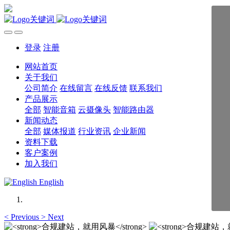
登录
注册
网站首页
关于我们
公司简介
在线留言
在线反馈
联系我们
产品展示
全部
智能音箱
云摄像头
智能路由器
新闻动态
全部
媒体报道
行业资讯
企业新闻
资料下载
客户案例
加入我们
English
<
Previous
>
Next