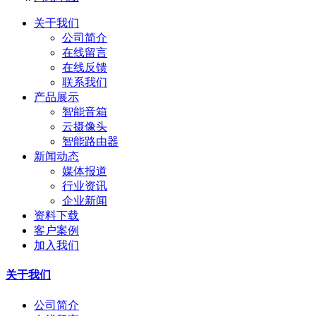
关于我们
公司简介
在线留言
在线反馈
联系我们
产品展示
智能音箱
云摄像头
智能路由器
新闻动态
媒体报道
行业资讯
企业新闻
资料下载
客户案例
加入我们
关于我们
公司简介