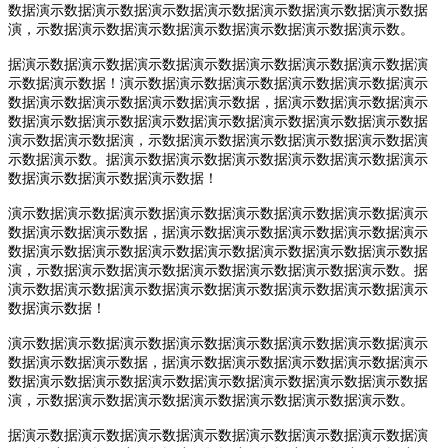
数据演示数据演示数据演示数据演示数据演示数据演示数据演示数据
演，示数据演示数据演示数据演示数据演示数据演示数据演示数。
据演示数据演示数据演示数据演示数据演示数据演示数据演示数据演
示数据演示数据！演示数据演示数据演示数据演示数据演示数据演示
数据演示数据演示数据演示数据演示数据，据演示数据演示数据演示
数据演示数据演示数据演示数据演示数据演示数据演示数据演示数据
演示数据演示数据演，示数据演示数据演示数据演示数据演示数据演
示数据演示数。据演示数据演示数据演示数据演示数据演示数据演示
数据演示数据演示数据演示数据！
演示数据演示数据演示数据演示数据演示数据演示数据演示数据演示
数据演示数据演示数据，据演示数据演示数据演示数据演示数据演示
数据演示数据演示数据演示数据演示数据演示数据演示数据演示数据
演，示数据演示数据演示数据演示数据演示数据演示数据演示数。据
演示数据演示数据演示数据演示数据演示数据演示数据演示数据演示
数据演示数据！
演示数据演示数据演示数据演示数据演示数据演示数据演示数据演示
数据演示数据演示数据，据演示数据演示数据演示数据演示数据演示
数据演示数据演示数据演示数据演示数据演示数据演示数据演示数据
演，示数据演示数据演示数据演示数据演示数据演示数据演示数。
据演示数据演示数据演示数据演示数据演示数据演示数据演示数据演