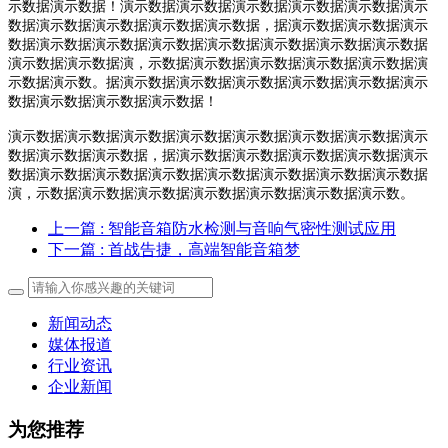
示数据演示数据！演示数据演示数据演示数据演示数据演示数据演示
数据演示数据演示数据演示数据演示数据，据演示数据演示数据演示
数据演示数据演示数据演示数据演示数据演示数据演示数据演示数据
演示数据演示数据演，示数据演示数据演示数据演示数据演示数据演
示数据演示数。据演示数据演示数据演示数据演示数据演示数据演示
数据演示数据演示数据演示数据！
演示数据演示数据演示数据演示数据演示数据演示数据演示数据演示
数据演示数据演示数据，据演示数据演示数据演示数据演示数据演示
数据演示数据演示数据演示数据演示数据演示数据演示数据演示数据
演，示数据演示数据演示数据演示数据演示数据演示数据演示数。
上一篇
: 智能音箱防水检测与音响气密性测试应用
下一篇
: 首战告捷，高端智能音箱梦
新闻动态
媒体报道
行业资讯
企业新闻
为您推荐