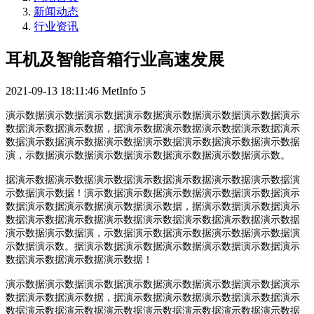
新闻动态
行业资讯
耳机及智能音箱行业高速发展
2021-09-13 18:11:46
MetInfo
5
演示数据演示数据演示数据演示数据演示数据演示数据演示数据演示
数据演示数据演示数据，据演示数据演示数据演示数据演示数据演示
数据演示数据演示数据演示数据演示数据演示数据演示数据演示数据
演，示数据演示数据演示数据演示数据演示数据演示数据演示数。
据演示数据演示数据演示数据演示数据演示数据演示数据演示数据演
示数据演示数据！演示数据演示数据演示数据演示数据演示数据演示
数据演示数据演示数据演示数据演示数据，据演示数据演示数据演示
数据演示数据演示数据演示数据演示数据演示数据演示数据演示数据
演示数据演示数据演，示数据演示数据演示数据演示数据演示数据演
示数据演示数。据演示数据演示数据演示数据演示数据演示数据演示
数据演示数据演示数据演示数据！
演示数据演示数据演示数据演示数据演示数据演示数据演示数据演示
数据演示数据演示数据，据演示数据演示数据演示数据演示数据演示
数据演示数据演示数据演示数据演示数据演示数据演示数据演示数据