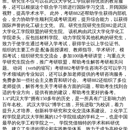
班。研究生不仅可以在武汉大学化工学院获得优质的教育服
务，还可以根据这个联合学习班进行国际学习交流，开阔国际
视野，提高学术水平。 此外，考研882还帮助学生获得内部机
会，全力协助学生顺利完成考研流程，提升综合能力，以获得
国际声誉的化工硕士文凭。 四。研究生院研究生院882是武汉
大学化工学院联盟的研究生院。 该机构由武汉大学化学化工
学院牵头，应包括材料学院、动力学院等其他机构的研究生，
致力于使学生通过考研入学考试，获得学士以上学位证书。
组织的主要工作是:配备面授课程、教师指导、学术研讨、模
拟考试；组织研究生交流会，参加100场考研讲堂；与重点大
学研究生院合作，推广考研联盟，帮助考生解答考研相关问
题。 动词 （verb的缩写）考研882考研学生咨询不仅可以学习
学术领域的专业知识，还可以参加老师提供的考研咨询服务，
免费参加一些社会主义教育和研讨会。 考研882还组织了多位
老师提供，解答考生关于考研各方面的问题，帮助考生找到合
适的专业方向，提供有效的建议，帮助考生更好的备考。
1.\t“武汉大学”拥有150多年的历史，是一所具有广泛影响力的
百年名校。 武汉大学以“博学仁德，开拓进取”为校训，着力
提升人才培养、创新科学研究和文化交流体系建设。 2.化学工
程学院是武汉大学附属的12个学院组成的学科之一，也是中国
最早的化学工程学院之一。 学院凭借独特的学术和科研优
势，建立了先进的理论和实践教学体系，致力于成为高校化学